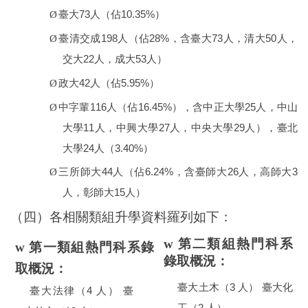
73
10.35%
Ø
臺大
人（佔
）
198
28%
73
50
Ø
臺清交成
人（佔
，含臺大
人，清大
人，
22
53
交大
人，成大
人）
42
5.95%
Ø
政大
人（佔
）
116
16.45%
25
Ø
中字輩
人（佔
），含中正大學
人，中山
11
27
29
大學
人，中興大學
人，
中央大學
人），臺北
24
3.40%
大學
人（
）
44
6.24%
26
3
Ø
三所師大
人（佔
，含臺師大
人，高師大
15
人，彰師大
人）
（四）各相關類組升學資料羅列如下：
w
第二類組熱門科系
w
第一類組熱門科系錄
錄取概況：
取概況：
3
臺大土木（
人）
臺大化
4
臺大法律（
人）
臺
2