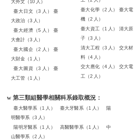
工（
人）
10
大外文（
人）
2
臺大化學（
人）
臺大電
3
臺大日文（
人）
臺
2
機（
人）
3
大政治（
人）
1
臺大資工（
人）
清大原
5
臺大經濟（
人）
臺
3
子（
人）
3
大會計（
人）
3
清大工程（
人）
交大材
2
臺大國企（
人）
臺
4
料（
人）
1
大財金（
人）
4
交大應化（
人）
交大電
3
臺大圖資（
人）
臺
2
工（
人）
1
大工管（
人）
w
第三類組醫學相關科系錄取概況：
1
1
臺大醫學系（
人） 臺大牙醫系（
人） 陽
3
明醫學系（
人）
1
1
陽明牙醫系（
人） 高醫醫學系（
人） 中
2
山醫學系（
人）