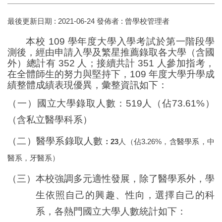
最後更新日期 :
2021-06-24
發佈者 :
曾學校管理者
本校
109
學年度大學入學考試於第一階段學
測後，經由申請入學及繁星推薦錄取各大學（含國
外）總計有
352
人；接續共計
351
人參加指考，
在全體師生的努力與堅持下，
109
年度大學升學成
績整體成績表現優異，彙整資訊如下：
（一）國立大學錄取人數：
519
人（佔
73.61%
）
（含私立醫學科系）
（二）醫學系錄取人數
23
3.26%
：
人（佔
，含醫學系，中
醫系，牙醫系）
（三）本校強調多元適性發展，除了醫學系外，學
生依照自己的興趣、性向，選擇自己的科
系，各熱門國立大學人數統計如下：