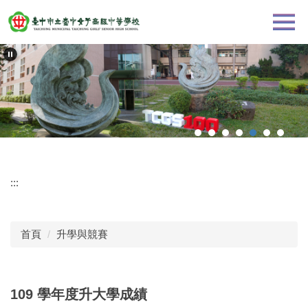
跳
到
主
要
內
容
區
:::
首頁
升學與競賽
109 學年度升大學成績