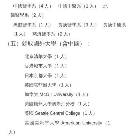
4
1
中國醫學系（
人） 中國中醫系（
人） 北
2
醫醫學系（
人）
1
3
馬偕醫學系（
人） 長庚醫學系（
人） 長庚中醫系
1
2
（
人） 慈濟醫學系（
人）
（五）錄取國外大學（含中國）：
北京清華大學（1 人）
1
香港城市大學（
人）
1
日本京都大學（
人）
1
英國雪菲爾大學（
人）
McGill University
1
加拿大
（
人）
1
美國德州大學奧斯汀分校（
人）
Seattle Central College
1
美國
（
人）
American University
1
美國美利堅大學
（
人）