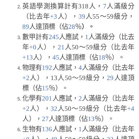
英語學測換算計有
318
人，
7
人滿級分
（比去年
+3
人），
39
人
55
～
59
級分，
89
人達頂標（佔
28
％
）。
數甲計有
245
人應試，
1
人滿級分（比去
年
+0
人），
21
人
50
～
59
級分（比去年
+13
人），
45
人達頂標（佔
18
％）。
物理有
192
人應試，
4
人滿級分（比去年
+2
人），
13
人
50
～
59
級分，
29
人達頂
標（佔
15
％）。
化學有
201
人應試，
2
人滿級分（比去年
+2
人），
32
人
50
～
59
級分（比去年
+4
人），
27
人達頂標（佔
13
％）。
生物有
136
人應試，
1
人滿級分（比去年