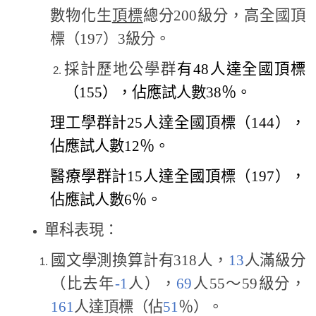
數物化生
頂標
總分
200
級分，高全國頂
標（
197
）
3
級分。
採計歷地公學群
有
48
人達全國頂標
（
155
），佔應試人數
38
％。
理工學群計
25
人達全國頂標（
144
），
佔應試人數
12
％。
醫療學群計
15
人達全國頂標（
197
），
佔應試人數
6
％。
單科表現：
國文學測換算計有
318
人，
13
人滿級分
（比去年
-1
人），
69
人
55
～
59
級分，
161
人達頂標（佔
51
％）。