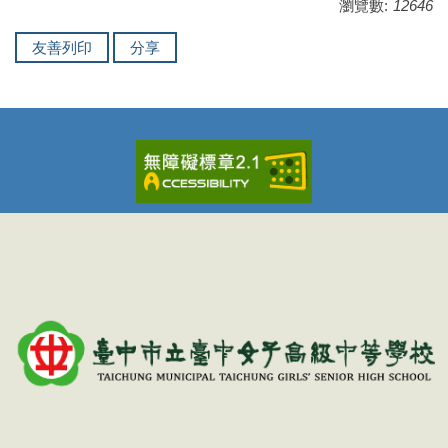
瀏覽數:
12646
友善列印
分享