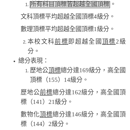
所有科目頂標皆超越全國頂標
。
文科頂標平均超越全國頂標
4
級分。
數理頂標平均超越全國頂標
1
級分。
本校文科
前標
即超越全國
頂標
2
級
分。
總分表現：
歷地公
頂標
總分達
169
級分，高全國
頂標（
155
）
14
級分。
歷地公
前標
總分達
162
級分，高全國頂
標（
141
）
21
級分。
數物化
頂標
總分達
146
級分，高全國頂
標（
144
）
2
級分。