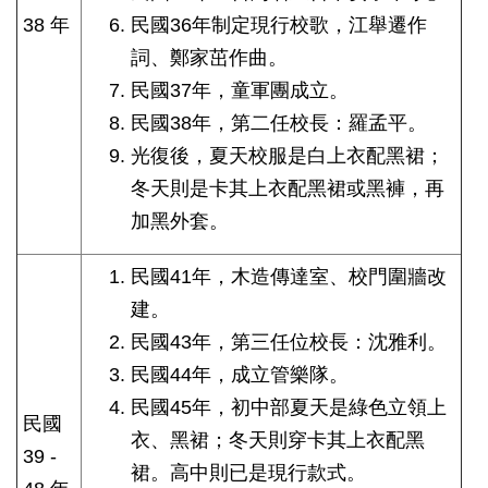
38 年
民國36年制定現行校歌，江舉遷作
詞、鄭家茁作曲。
民國37年，童軍團成立。
民國38年，第二任校長：羅孟平。
光復後，夏天校服是白上衣配黑裙；
冬天則是卡其上衣配黑裙或黑褲，再
加黑外套。
民國41年，木造傳達室、校門圍牆改
建。
民國43年，第三任位校長：沈雅利。
民國44年，成立管樂隊。
民國45年，初中部夏天是綠色立領上
民國
衣、黑裙；冬天則穿卡其上衣配黑
39 -
裙。高中則已是現行款式。