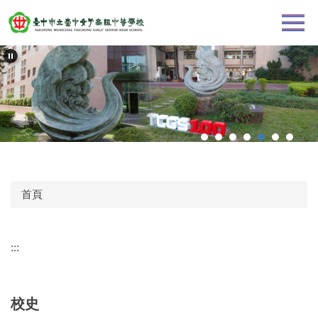
跳
到
主
要
內
容
區
首頁
:::
校史