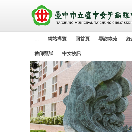
跳
到
主
要
內
容
:::
網站導覽
回首頁
尋訪綠苑
綠
區
教師甄試
中女校訊