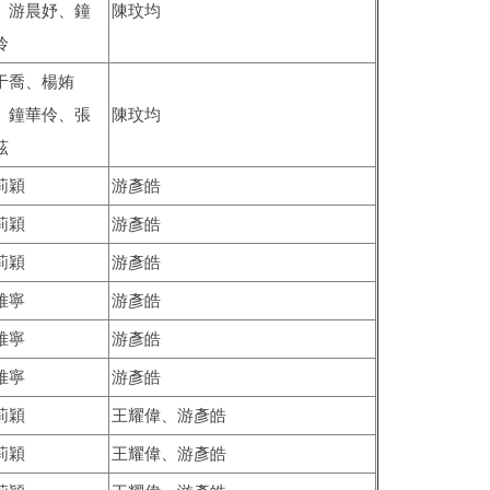
、游晨妤、鐘
陳玟均
伶
于喬、楊姷
、鐘華伶、張
陳玟均
茲
莉穎
游彥皓
莉穎
游彥皓
莉穎
游彥皓
帷寧
游彥皓
帷寧
游彥皓
帷寧
游彥皓
莉穎
王耀偉、游彥皓
莉穎
王耀偉、游彥皓