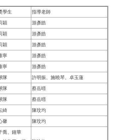
獎學生
指導老師
莉穎
游彥皓
莉穎
游彥皓
莉穎
游彥皓
帷寧
游彥皓
帷寧
游彥皓
球隊
許明振、施曉琴、卓玉蓮
球隊
蔡岳暻
球隊
蔡岳暻
紜綺
陳玟均
心馨
陳玟均
于喬、鐘華