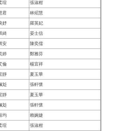
柔瑄
張淑柑
慧君
林炤慧
映妤
羅英妃
騏綺
晏士信
祺安
陳奕儒
奕婷
鄭雅芬
艾倫
楊宜祥
宜靜
夏玉華
姵彣
張軒懷
宜靜
夏玉華
姵彣
張軒懷
鎔均
賴婉婕
柔瑄
張淑柑