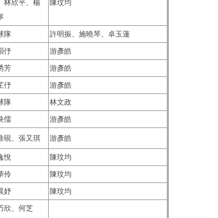
、林欣平、楊
陳玟均
寧
球隊
許明振、施曉琴、卓玉蓮
韻伃
游彥皓
琇芳
游彥皓
芷伃
游彥皓
球隊
林文政
映儒
游彥皓
唯硯、張又琪
游彥皓
逸悅
陳玟均
華伶
陳玟均
晨妤
陳玟均
巧欣、何芝