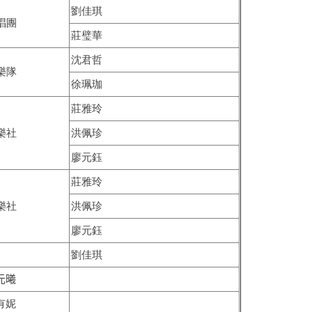
劉佳琪
唱團
莊璧華
沈君哲
樂隊
徐珮珈
莊雅玲
樂社
洪佩珍
廖元鈺
莊雅玲
樂社
洪佩珍
廖元鈺
劉佳琪
元曦
有妮