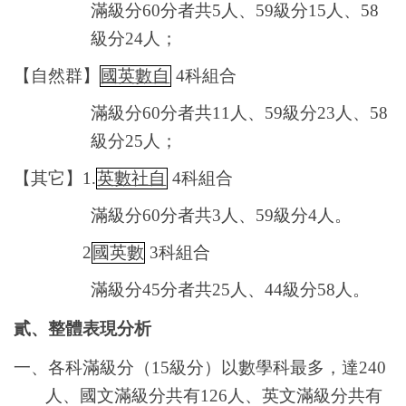
滿級分
60
分者共
5
人、
59
級分
15
人、
58
級分
24
人；
【自然群】
國英數自
4
科組合
滿級分
60
分者共
11
人、
59
級分
23
人、
58
級分
25
人；
【其它】
1.
英數社自
4
科組合
滿級分
60
分者共
3
人、
59
級分
4
人。
2
國英數
3
科組合
滿級分
45
分者共
25
人、
44
級分
58
人。
貳、整體表現分析
一、各科滿級分（
15
級分）以數學科最多，達
240
人、國文滿級分共有
126
人、英文滿級分共有