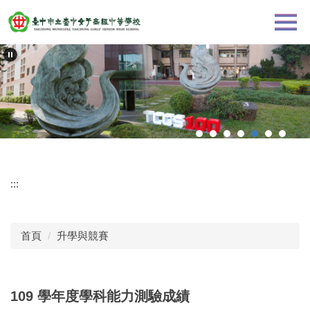
跳
到
主
要
內
容
區
:::
首頁
升學與競賽
109 學年度學科能力測驗成績