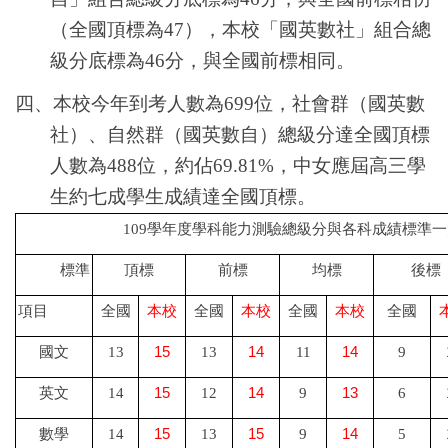
（全國頂標為
47
），本校「國英數社」組合總
級分底標為
46
分，與全國前標相同。
四、本校今年到考人數為
699
位，社會群（國英數
社）、自然群（國英數自）總級分達全國頂標
人數為
488
位，約佔
69.81%
，中女應屆高三學
生約七成學生成績達全國頂標。
109
學年度學科能力測驗總級分與各科成績標準一
標準
頂標
前標
均標
後標
項目
全國
本校
全國
本校
全國
本校
全國
15
14
14
國文
13
13
11
9
15
14
13
英文
14
12
9
6
15
15
14
數學
14
13
9
5