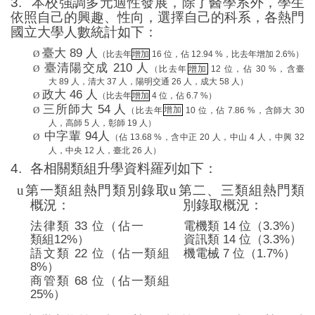
3.
本校強調多元適性發展，除了醫學系外，學生
依照自己的興趣、性向，選擇自己的科系，各熱門
國立大學人數統計如下：
臺大 89
人
Ø
（
比去年
增加
16
位，
佔
12.94 %
，比去年增加 2.6%
）
臺清陽交成
210
人
Ø
（
比去年
增加
12
位，
佔
30 %
，含臺
大
89
人，清大
37
人，陽明交通
26
人，成大
58
人
）
政大
46
人
Ø
（
比去年
增加
4
位，
佔
6.7 %
）
三所師大
54
人
Ø
（
比去年
增加
10
位，
佔
7.86 %
，含師大
30
人，高師
5
人，彰師
19
人）
中字輩
94
人
Ø
（佔
13.68 %
，含中正
20
人，中山
4
人，中興
32
人，中央
12
人，臺北
26
人）
4.
各相關類組升學資料羅列如下：
u
第一類組熱門類別錄取
u
第二、三類組熱門類
概況：
別錄取概況：
法律類
33
位（佔一
電機類
14
位（
3.3%
）
類組
12%
）
資訊類
14
位（
3.3%
）
語文類
22
位（佔一類組
機電械
7
位（
1.7%
）
8%
）
商管類
68
位（佔一類組
25%
）