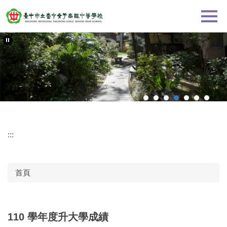
跳
到
主
要
內
容
區
:::
首頁
110 學年度升大學成績