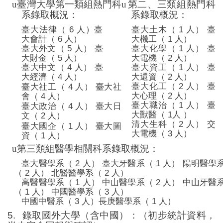
u
臺灣大學第一類組熱門科
u
第二、三類組熱門科
系錄取概況：
系錄取概況：
臺大法律（
6
人）臺
臺大土木（
1
人）
臺
大會計（
6
人）
大機工（
1
人）
臺大外文（
5
人）
臺
臺大化學（
1
人）
臺
大財金（
5
人）
大電機（
2
人）
臺大中文（
4
人）
臺
臺大資工（
1
人）
臺
大經濟（
4
人）
大還資（
2
人）
臺大化工（
2
人）
臺
臺大社工（
4
人）
臺大社
大心理（
2
人）
會（
4
人）
臺大職治（
1
人）
臺
臺大政治（
4
人）
臺大日
大獸醫（
1
人
）
文（
2
人）
清大生科（
2
人）
交
臺大國企（
1
人）
臺大圖
大電機（
3
人）
資（
1
人）
u
第三類組醫學相關科系錄取概況：
臺大醫學系（
2
人）
臺大牙醫系（
1
人）
陽明醫學
（
2
人）
北醫醫學系（
2
人）
高醫醫學系（
1
人）
中山醫學系（
2
人）
中山牙醫
（
1
人）
中國醫學系（
3
人）
中國中醫系（
3
人）長庚醫學系（
1
人）
5.
錄取國外大學（含中國）：
（初步統計資料，